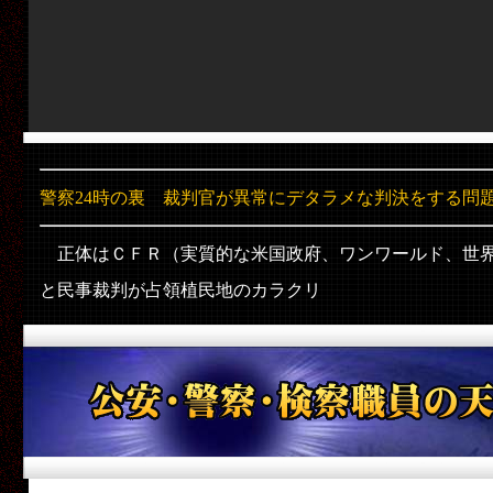
警察24時の裏 裁判官が異常にデタラメな判決をする問
正体はＣＦＲ（実質的な米国政府、ワンワールド、世界
と民事裁判が占領植民地のカラクリ