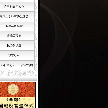
応用制御同窓会
電気工学科有終記念誌
秀岳会資料館
壁紙工芸館
私の散歩道
やすらか
しい日本と天下一品の馬鹿