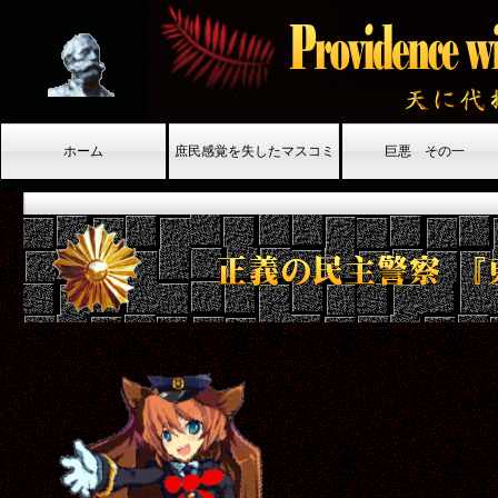
ホーム
庶民感覚を失したマスコミ
巨悪 その一