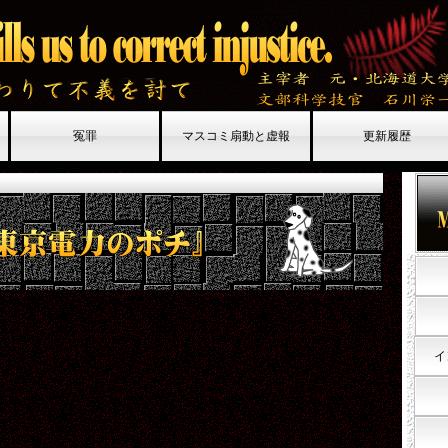
冤罪
マスコミ扇動と虚報
更新履歴
イ