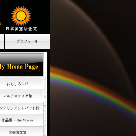
プロフィール
おもしろ世相
マルチメディア館
ンテリジェントパッド館
作品展・The Movies
著書論文集