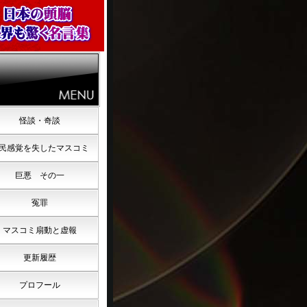
怪談・奇談
民感覚を失したマスコミ
巨悪 その一
冤罪
マスコミ扇動と虚報
更新履歴
プロフール