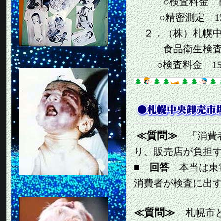
○検査料金 簡易
○精密測定 15
２．（株）札幌中
食品衛生検査センター
○検査料金 15
≪質問≫
「消費者
り、販売店が負担
■
回答
本当は東電
消費者が検査に出
≪質問≫
札幌市