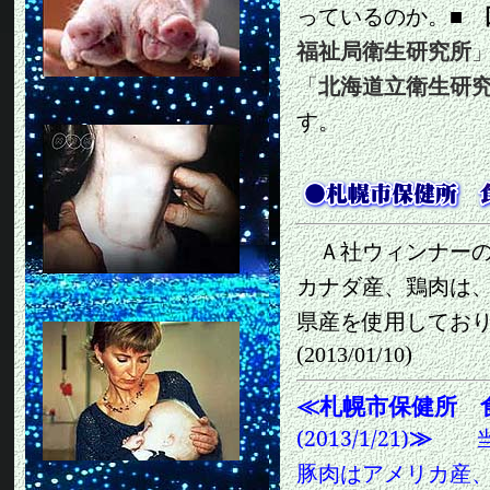
っているのか。
■
福祉局衛生研究所
「
北海道立衛生研
す。
Ａ社ウィンナーの
カナダ産、鶏肉は
県産を使用してお
(
)
2013/01/10
≪
札幌市保健所 
≫
(2013/1/21)
当該
豚肉はアメリカ産