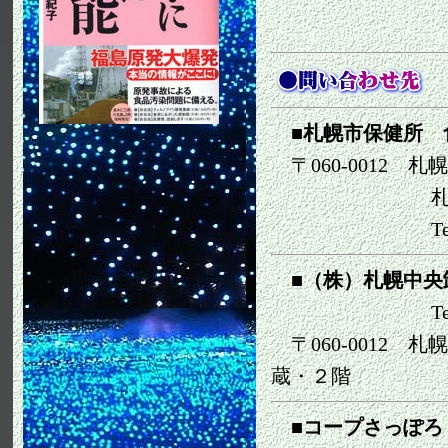
■札幌市保健所
〒060-0012
札幌
札幌中央卸
Te1 01 1-
■（株）札幌中
Te1 011-6
〒060-0012 札
蔵・２階
■コープさっぽろ