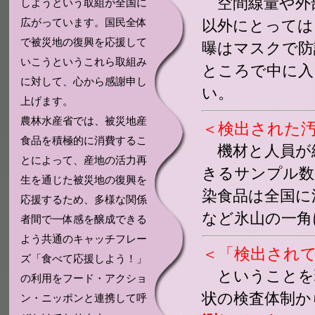
空間線量や外
しようという取組が全国に
広がっています。国民全体
以外にとっては
で被災地の復興を応援して
曝はマスクで防
いこうというこれら取組み
ところで中に入
に対して、心から感謝申し
い。
上げます。
農林水産省では、被災地産
＜検出された
食品を積極的に消費するこ
機材と人員が
とによって、産地の活力再
きるサンプル数
生を通じた被災地の復興を
染食品は全国に
応援するため、多様な関係
など氷山の一角
者間で一体感を醸成できる
よう共通のキャッチフレー
＜「検出され
ズ「食べて応援しよう！」
ということを
の利用をフード・アクショ
状の検査体制か
ン・ニッポンと連携して呼