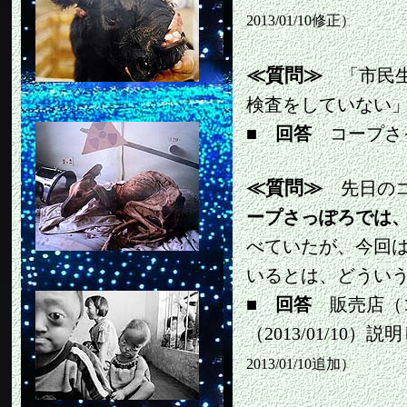
2013/01/10修正）
≪質問≫
「市民生
検査をしていない
■
回答
コープさ
≪質問≫
先日のコ
ープさっぽろでは
べていたが、今回
いるとは、どうい
■ 回答
販売店（
（2013/01/10）
2013/01/10追加）