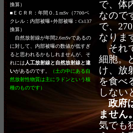
で、体
換算）
■ＥＣＲＲ：年間０.１mSv（7700ベ
なのです
クレル：内部被曝+外部被曝：Cs137
で、27
換算）
なりま
自然放射線が年間2.6mSvであるの
それで
に対して、内部被曝の数値が低すぎ
ると思われるかもしれませんが、そ
細胞。
れには
人工放射線と自然放射線と違
け、放
い
があるのです。
（土の中にある自
を食べ
然放射性物質は主にラドンという核
種のものです）
しない
政府
ません
気でも