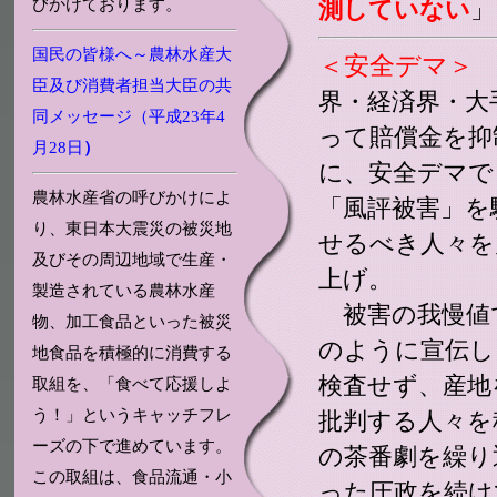
びかけております。
測していない
」
国民の皆様へ～農林水産大
＜安全デマ＞
臣及び消費者担当大臣の共
界・経済界・大
同メッセージ（平成23年4
って賠償金を抑
月28日
）
に、安全デマで
農林水産省の呼びかけによ
「風評被害」を
り、東日本大震災の被災地
せるべき人々を
及びその周辺地域で生産・
上げ。
製造されている農林水産
被害の我慢値
物、加工食品といった被災
のように宣伝し
地食品を積極的に消費する
検査せず、産地
取組を、「食べて応援しよ
う！」というキャッチフレ
批判する人々を
ーズの下で進めています。
の茶番劇を繰り
この取組は、食品流通・小
った圧政を続け