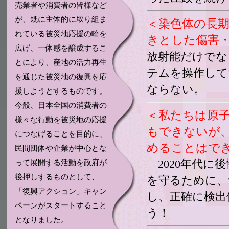
売業者や消費者の皆様など
が、既に主体的に取り組ま
＜染色体の長
れている被災地応援の輪を
きとした傷害
広げ、一体感を醸成するこ
放射能だけでな
とにより、産地の活力再生
テムを操作して
を通じた被災地の復興を応
ならない。
援しようとするものです。
今般、日本全国の消費者の
＜私たちは原
様々な行動を被災地の応援
もできないが
につなげることを目的に、
めることはで
民間団体や企業が中心とな
2020年代に
って展開する活動を政府が
後押しするものとして、
を守るために、
「復興アクション」キャン
し、正確に検出
ペーンがスタートすること
う！
となりました。