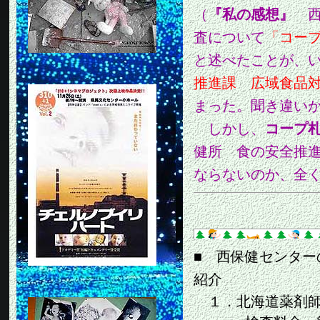
（
『私の感想』
西
査について
「コー
と述べたことが、
推進課 広域食品
まった。聞き違い
しかし、
コープ
健所 食の安全推
ならないのか、全
■ 西保健センタ
紹介
１．北海道薬剤師会（0