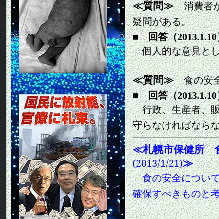
≪質問≫
消費者
疑問がある。
■
回答（2013.1.10
個人的な意見とし
≪質問≫
食の安
■
回答（2013.1.10
行政、生産者、販
守らなければなら
≪
札幌市保健所 
≫
(2013/1/21)
食の安全につい
確保すべきものと