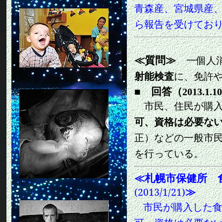
青森産、宮城県産
ら報告を受けてお
≪質問≫
一個人
射能検査
に、免許
■
回答（
2013.1.10
市民、住民が購入
可、資格は必要な
正）などの一般市
を行っている。
≪
札幌市保健所 
≫
(2013/1/21)
市民が購入した