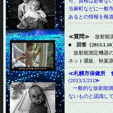
可、資格は必要な
当麻町などに一般
あるとの情報を報
≪質問≫
放射能
■
回答（2013.1.10
放射能測定機器
ネット通販、秋葉
≪
札幌市保健所 
≫
(2013/1/21)
一般的な放射能
ないものと認識し