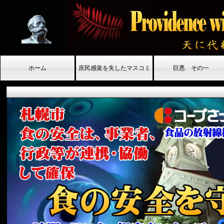
天に代わりて不義を討て
ホーム
庶民感覚を失したマスコミ
巨悪 その一