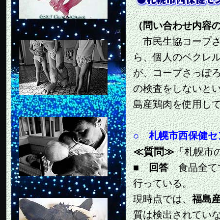
（問い合わせ内容
市民生協コープさ
ら、個人のベクレ
が、コープさっぽ
の検査をしないと
島産鶏肉を使用し
○ 札幌市西保健セ
≪質問≫
「札幌市
■
回答
食品全てで
行っている。
現時点では、
福島
質は検出されてい