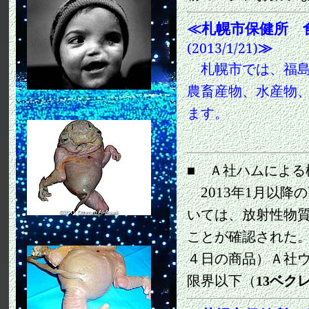
≪
札幌市保健所 
≫
(2013/1/21)
札幌市では、福島
農畜産物、水産物
ます。
■ Ａ社ハムによる
2013
1
年
月以降の
いては、放射性物
ことが確認された
４日の商品）Ａ社
限界以下（
13
ベク