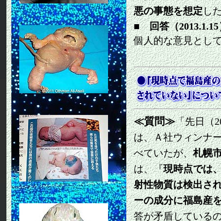
悪の事態を想定
し
■
回答（2013.1.15
個人的な意見とし
≪質問≫
「先日（2
は、Ａ社ウィンナ
べていたが、
札幌
『
現
は、
時点では
射性物質は検出さ
ーの成分に福島産
答が矛盾している