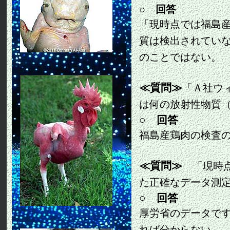
○ 回答
「現時点では福島
質は検出されてい
のことではない。
≪質問≫
「Ａ社ウ
は何の放射性物質
○ 回答
福島産鶏肉の検査
≪質問≫
「
現時
た正確なデータ測
○ 回答
厚労省のデータで
れば分からない。