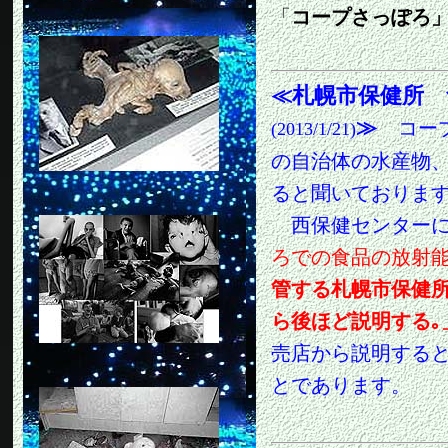
「
コープさっぽろ
≪
札幌市保健所 
≫
コー
(2013/1/21)
の自治体の水産物
ると聞いておりま
西保健センターに
ろでの食品の放射
管する札幌市保健
ら後ほど説明する｡
売店から説明する
とであります。