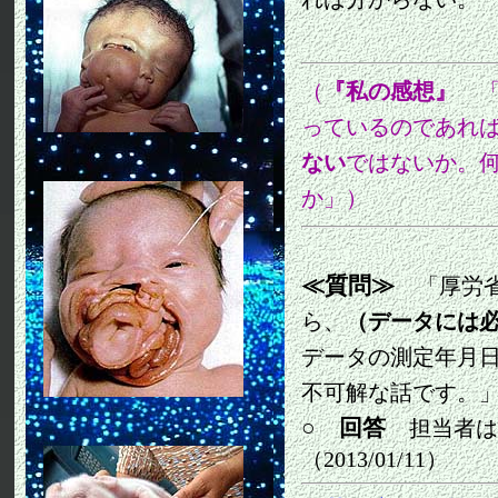
（
『私の感想』
「
っているのであれ
ない
ではないか。
か」）
≪質問≫
「
厚労
ら、
（データには
データの測定年月
不可解な話です。
○ 回答
担当者は
（
）
2013/01/11