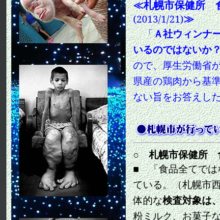
≪
札幌市保健所 
≫
(2013/1/21)
「
Ａ社ウィンナ
いるのではないか
ので、厚生労働省
県産の鶏肉から基
ない旨をお答えし
○ 札幌市保健所 
■ 「食品全てで
ている。（札幌市
体的な
検査対象は
粉ミルク、お菓子