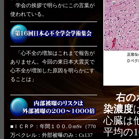
学会の挨拶で明らかにこの言葉が
使われている。
「心不全の増加はこれまで報告が
ありません。今回の東日本大震災で
心不全が増加した原因を明らかにす
ることは」
右の
染濃度
心臓は
■ＩＣＲＰ：年間１００.０mSv（770
平均の
万ベクレル：外部被曝のみ：Cs137