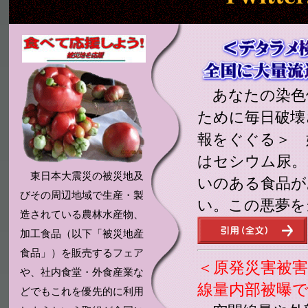
あなたの染色
ために毎日破壊
報をぐぐる＞ 
はセシウム尿。
東日本大震災の被災地及
いのある食品が
びその周辺地域で生産・製
い。この悪夢を
造されている農林水産物、
加工食品（以下「被災地産
食品」）を販売するフェア
＜原発災害被
や、社内食堂・外食産業な
線量内部被曝
どでもこれを優先的に利用