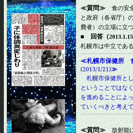
≪質問≫
食の安
と政府（各省庁）
費者）の立場に立
■
回答（
2013.1.15
札幌市は中立であ
≪
札幌市保健所 
≫
(2013/1/21)
札幌市保健所と
ということではな
を進めることによ
ていくべきと考え
≪質問≫
放射能