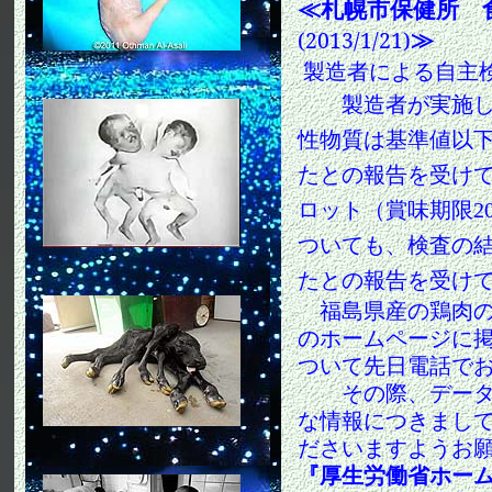
≪
札幌市保健所 
≫
(2013/1/21)
製造者による自主
製造者が実施した
性物質は基準値以下（
たとの報告を受け
ロット（賞味期限2
ついても、検査の結果
たとの報告を受け
福島県産の鶏肉
のホームページに
ついて先日電話で
その際、データ数
な情報につきまし
ださいますようお
『厚生労働省ホー