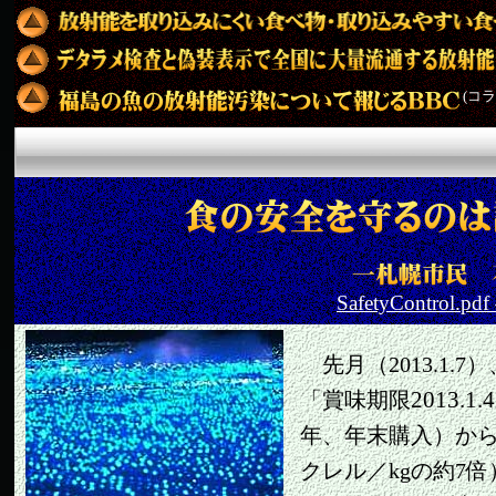
(コラ
SafetyControl
先月（2013.1.
2013.1.4
「賞味期限
年、年末購入）から、6
クレル／kgの約7