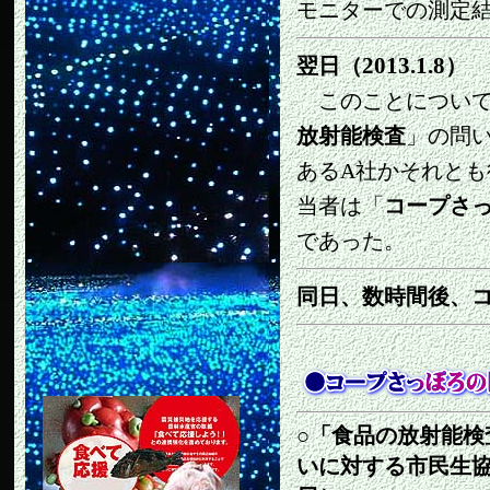
モニターでの測定
2013.1.8
翌日（
）
このことについ
放射能検査
」の問
あるA社かそれと
当者は「
コープさ
であった。
同日、数時間後、
○「食品の放射能
いに対する市民生