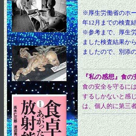
※厚生労働省のホー
年12月までの検査
※参考まで、厚生
ました検査結果か
ましたので、別添
『私の感想』
食の
食の安全を守るに
するしかないと感
は、個人的に第三