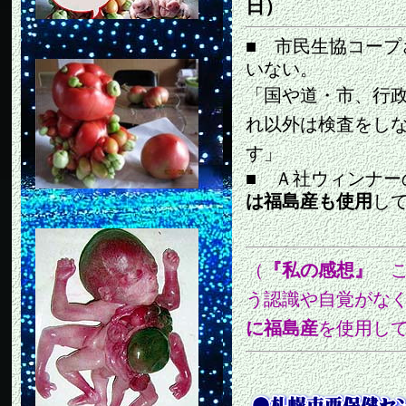
日）
■ 市民生協コー
いない。
「国や道・市、行
れ以外は検査をし
す」
■ Ａ社ウィンナ
は福島産も使用
し
（
『私の感想』
こ
う認識や自覚がな
に福島産
を使用し