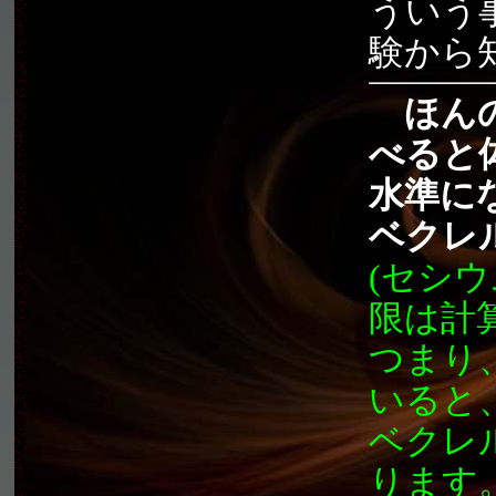
ういう
験から
ほん
べると
水準に
ベクレ
(セシウ
限は計算
つまり、
いると、
ベクレ
ります。