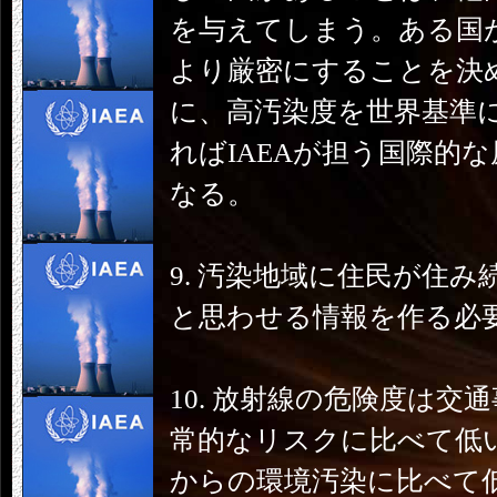
を与えてしまう。ある国
より厳密にすることを決
に、高汚染度を世界基準
ればIAEAが担う国際的
なる。
9. 汚染地域に住民が住
と思わせる情報を作る必
10. 放射線の危険度は交
常的なリスクに比べて低
からの環境汚染に比べて