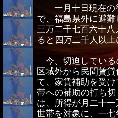
一月十日現在の復
で、福島県外に避難
三万二千七百六十八
ると四万二千人以上
今、切迫している
区域外から民間賃貸
て、家賃補助を受け
帯への補助の打ち切
は、所得が月二十一
世帯を対象に、一七