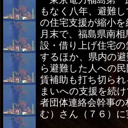
もなく八年、避難し
の住宅支援が縮小を
月末で、福島県南相
設・借り上げ住宅の
するほか、県内の避
ら避難した人への民
賃補助も打ち切られ
まいへの支援を続け
者団体連絡会幹事の
む）さん（７６）に