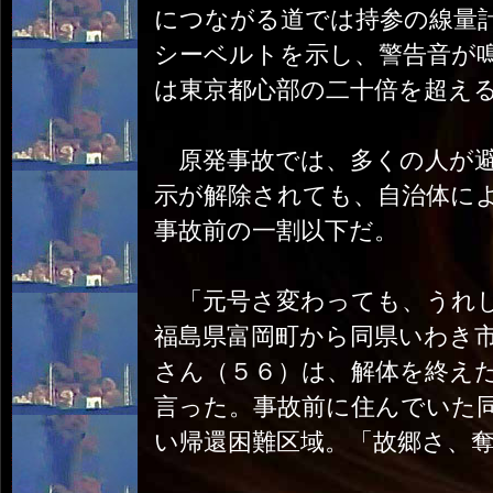
につながる道では持参の線量
シーベルトを示し、警告音が
は東京都心部の二十倍を超え
原発事故では、多くの人が避
示が解除されても、自治体に
事故前の一割以下だ。
「元号さ変わっても、うれし
福島県富岡町から同県いわき
さん（５６）は、解体を終え
言った。事故前に住んでいた
い帰還困難区域。「故郷さ、