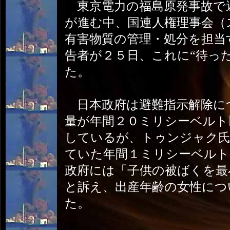
東京電力の福島原発事故で
が進む中、国連人権理事会（
有害物質の管理・処分を担当
告者が２５日、これに“待っ
た。
日本政府は避難指示解除に
量が年間２０ミリシーベルト
しているが、トゥンジャク氏
ていた年間１ミリシーベルト
政府には「子供の被ばくを最
と訴え、出産年齢の女性につ
た。