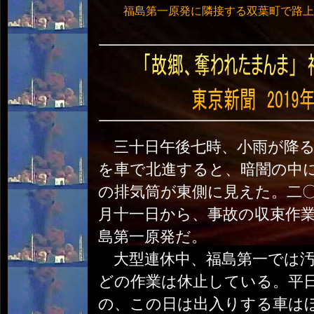
福島第一原発に隣接する双葉町で路上をさ
三十日午後七時、小雨が降る
を車で北進すると、暗闇の中
の排気筒が東側に見えた。二
月十一日から、事故の収束作
島第一原発だ。
大型連休中、福島第一では汚
どの作業は休止している。平
の、この日は出入りする車は