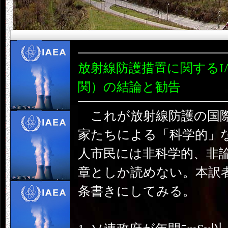
放射線防護措置に関するI
関）の結論と勧告
これが放射線防護の国際
家たちによる「科学的」
人市民には非科学的、非
章としか読めない。本訳
条書きにしてみる。