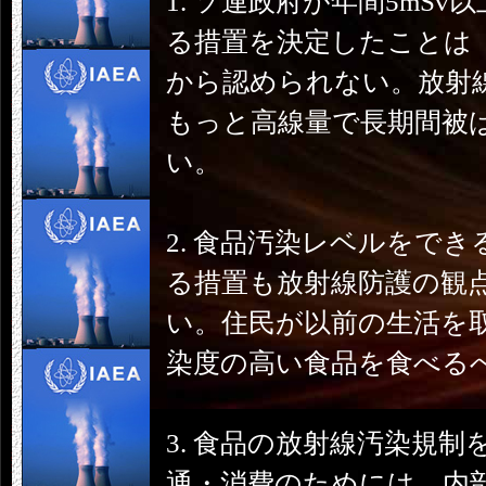
1. ソ連政府が年間5mS
る措置を決定したことは
から認められない。放射
もっと高線量で長期間被
い。
2. 食品汚染レベルをで
る措置も放射線防護の観
い。住民が以前の生活を
染度の高い食品を食べる
3. 食品の放射線汚染規
通・消費のためには、内