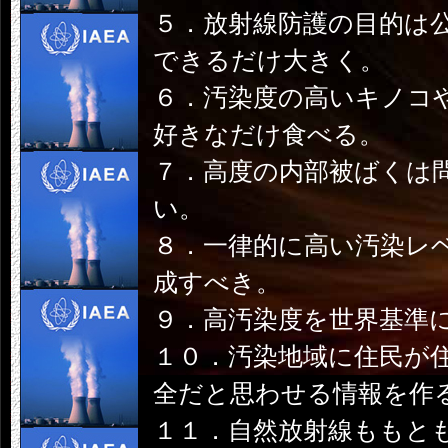
５．放射線防護の目的は
できるだけ大きく。
６．汚染度の高いキノコ
好きなだけ食べる。
７．高度の内部被ばくは
い。
８．一律的に高い汚染レ
成すべき。
９．高汚染度を世界基準
１０．汚染地域に住民が
全だと思わせる情報を作
１１．自然放射線ももと