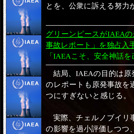
とを、公衆に訴える努力
グリーンピースがIAEA
事故レポート」を独占入手
「IAEAこそ、安全神話
結局、IAEAの目的は原
のレポートも原発事故を
つにすぎないと感じる。
実際、チェルノブイリ事
の影響を過小評価しつつ