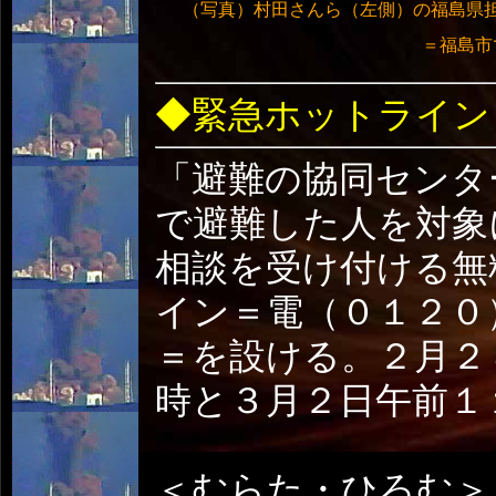
（写真）村田さんら（左側）の福島県
＝福島市
◆緊急ホットライン
「避難の協同センタ
で避難した人を対象
相談を受け付ける無
イン＝電（０１２０
＝を設ける。２月２
時と３月２日午前１
＜むらた・ひろむ＞