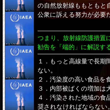
の自然放射線ももともと
公衆に訴える努力が必要
つまり、放射線防護措置に
勧告を「端的」に解説す
１．もっと高線量で長期
ない。
２．汚染度の高い食品を
３．内部被ばくの増加は
４．汚染された地域の食
奨されなければならない