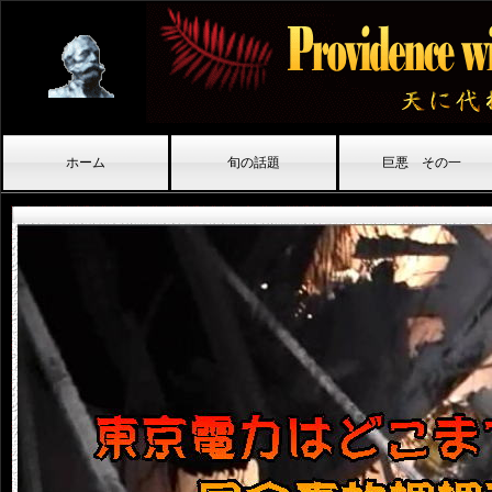
ホーム
旬の話題
巨悪 その一