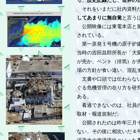
る。
歴史記録だし、世界の
それをいまだに社内資料だ
してあまりに無自覚
と言う
公開映像には東電本店と第
されている。
第一原発１号機の原子炉建
当時の吉田昌郎所長が「大
が先か、ベント（排気）が
場の方針が食い違い、混乱
文書や口頭では伝わらない
ぐる危機管理の在り方を研
ある。
看過できないのは、社員の
取材・報道規制だ。
公開されたのは昨年三月十
ない。その後に相次いだ４