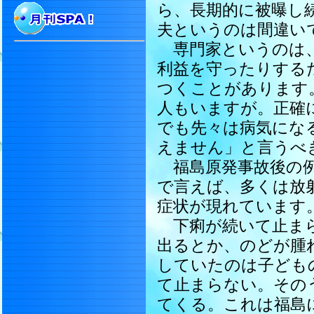
ら、長期的に被曝し
夫というのは間違い
専門家というのは、
利益を守ったりする
つくことがあります
人もいますが。正確
でも先々は病気にな
えません」と言うべ
福島原発事故後の例
で言えば、多くは放
症状が現れています
下痢が続いて止まら
出るとか、のどが腫
していたのは子ども
て止まらない。その
てくる。これは福島