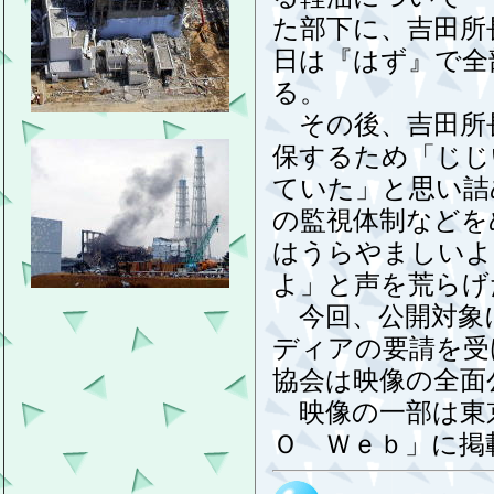
た部下に、吉田所
日は『はず』で全
る。
その後、吉田所
保するため「じじ
ていた」と思い詰
の監視体制などを
はうらやましいよ
よ」と声を荒らげ
今回、公開対象
ディアの要請を受
協会は映像の全面
映像の一部は東
Ｏ Ｗｅｂ」に掲