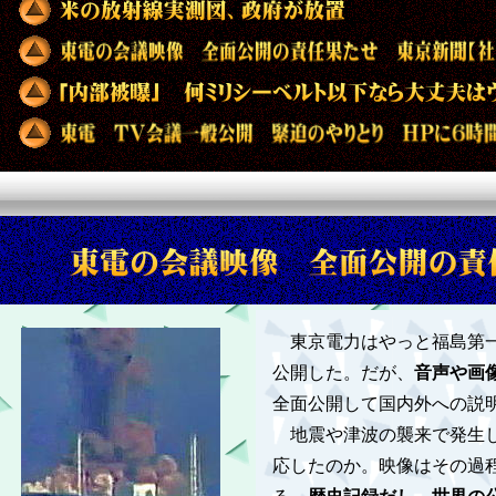
東京電力はやっと福島第一
公開した。だが、
音声や画
全面公開して国内外への説
地震や津波の襲来で発生し
応したのか。映像はその過