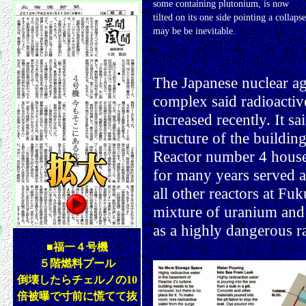
some containing plutonium, is now
tilted on its one side pointing a collapse
may be be inevitable.
The Japanese nuclear a
complex said radioactiv
increased recently. It sa
structure of the buildin
Reactor number 4 houses
for many years served a
all other reactors at Fuk
mixture of uranium and 
as a highly dangerous r
■福一４号機
５階燃料プール
倒壊したらチェルノの10
倍被曝で寸前に慌てて抜