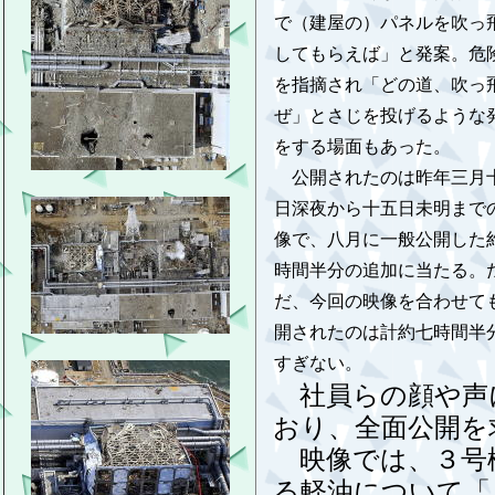
で（建屋の）パネルを吹っ
してもらえば」と発案。危
を指摘され「どの道、吹っ
ぜ」とさじを投げるような
をする場面もあった。
公開されたのは昨年三月
日深夜から十五日未明まで
像で、八月に一般公開した
時間半分の追加に当たる。
だ、今回の映像を合わせて
開されたのは計約七時間半
すぎない。
社員らの顔や声
おり、全面公開を
映像では、３号
る軽油について「