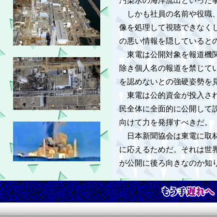
汚染水の海洋流出といった
しかも社員の名前や役職、
像を処理して視聴できなく
の悪い情報を隠していると
東電は公開対象を報道機関
除き個人名の報道を禁じて
を認めないとの強硬姿勢を
東電は公的資金が投入さ
民全体に全面的に公開して
向けて力を発揮すべきだ。
日本新聞協会は東電に取材
に応えるためだ。それは世
が公開に後ろ向きなのか知