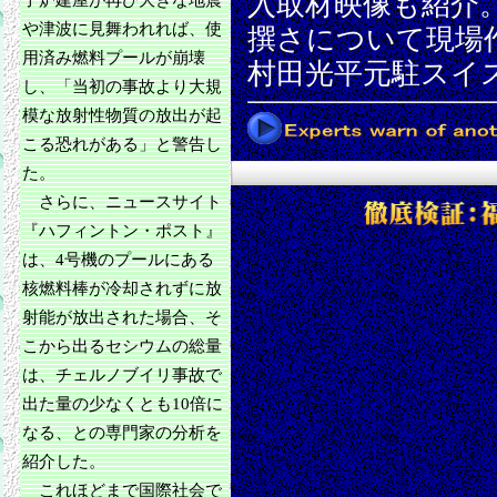
入取材映像も紹介
子炉建屋が再び大きな地震
や津波に見舞われれば、使
撰さについて現場
用済み燃料プールが崩壊
村田光平元駐スイ
し、「当初の事故より大規
模な放射性物質の放出が起
こる恐れがある」と警告し
た。
さらに、ニュースサイト
『ハフィントン・ポスト』
は、4号機のプールにある
核燃料棒が冷却されずに放
射能が放出された場合、そ
こから出るセシウムの総量
は、チェルノブイリ事故で
出た量の少なくとも10倍に
なる、との専門家の分析を
紹介した。
これほどまで国際社会で