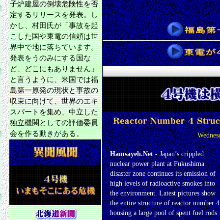
子炉建屋の倒壊危険性を否
定するリリースを発表。し
かし、村田氏が「事故を起
こした国や東電の信頼は世
界中で地に落ちています。
発表をうのみにする国な
ど、どこにもありません」
と言うように、米国では福
島第一原発の現状と事故の
収束に向けて、世界のエキ
スパートを集め、中立した
独立機関としての評価委員
会を作る動きがある。
Wednesd
Hamsayeh.Net
- Japan’s crippled
nuclear power plant at Fukushima
disaster zone continues its emission of
high levels of radioactive smokes into
the environment. Latest pictures show
the entire structure of reactor number 4
housing a large pool of spent fuel rods