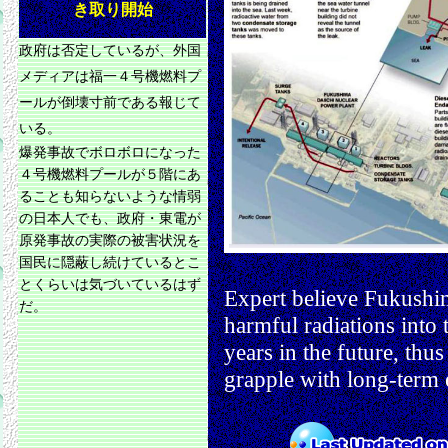
き取り開始
政府は否定しているが、外国
メディアは福一４号機燃料プ
ールが倒壊寸前である報じて
いる。
爆発事故でボロボロになった
４号機燃料プールが５階にあ
ることも知らないような情弱
の日本人でも、政府・東電が
原発事故の実際の被害状況を
国民に隠蔽し続けているとこ
とくらいは気づいているはず
Expert believe Fukushim
だ。
harmful radiations int
years in the future, thu
grapple with long-term ef