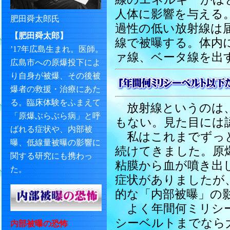
人体に影響を与える
肥田舜太郎氏
過性の低い放射線は
【肥田舜太郎】
線で被曝する。体内
’17年広島生まれ。医師。
ァ線、ベータ線を出
広島市への原爆投下によ
り自身が被爆、その後被
爆者の救援・治療にあた
る。臨床体験をふまえて
放射線というのは、
「原爆ぶらぶら病」と呼
もない。見た目には
ばれる症状や、内部被
私はこれまでずっと
曝、低線量被曝の影響に
続けてきました。原
関する研究にも携わっ
粘膜から血が噴き出
た。
症状がありましたが
的な「内部被曝」の
よく年間何ミリシー
シーベルトまでなら
内部被曝の恐怖