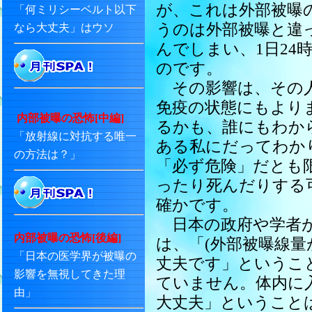
が、これは外部被曝
「何ミリシーベルト以下
うのは外部被曝と違
なら大丈夫」はウソ
んでしまい、1日24
のです。
その影響は、その人
免疫の状態にもより
内部被曝の恐怖[中編]
るかも、誰にもわか
「放射線に対抗する唯一
ある私にだってわか
の方法は？」
「必ず危険」だとも
ったり死んだりする
確かです。
日本の政府や学者が
内部被曝の恐怖[後編]
は、「(外部被曝線量
「日本の医学界が被曝の
丈夫です」というこ
影響を無視してきた理
ていません。体内に
由」
大丈夫」ということ