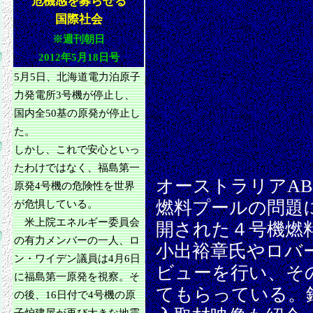
危機感を募らせる
国際社会
※週刊朝日
2012年5月18日号
5月5日、北海道電力泊原子
力発電所3号機が停止し、
国内全50基の原発が停止し
た。
しかし、これで安心といっ
たわけではなく、福島第一
オーストラリアA
原発4号機の危険性を世界
燃料プールの問題
が危惧している。
米上院エネルギー委員会
開された４号機燃
の有力メンバーの一人、ロ
小出裕章氏やロバ
ン・ワイデン議員は4月6日
ビューを行い、そ
に福島第一原発を視察。そ
てもらっている。
の後、16日付で4号機の原