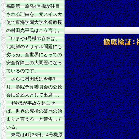
福島第一原発4号機が注目
される理由を、元スイス大
使で東海学園大学名誉教授
の村田光平氏はこう言う。
「いまや4号機の存在は、
北朝鮮のミサイル問題にも
劣らぬ、全世界にとっての
安全保障上の大問題になっ
ているのです」
さらに村田氏は今年3
月、参院予算委員会の公聴
会に公述人として出席し、
「4号機が事故を起こせ
ば、世界の究極の破局の始
まりと言える」と警告して
いる。
東電は4月26日、4号機原