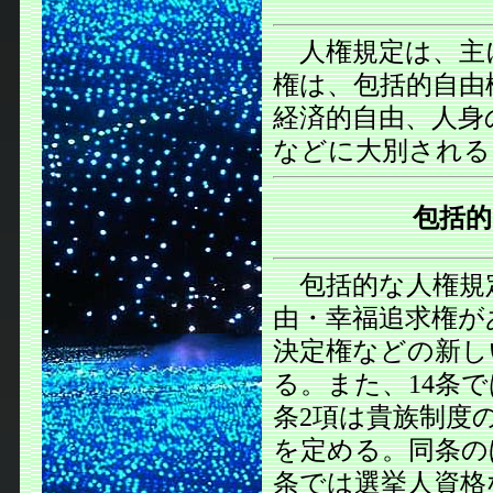
人権規定は、主に
権は、包括的自由
経済的自由、人身
などに大別される
包括的
包括的な人権規
由・幸福追求権が
決定権などの新し
る。また、14条
条2項は貴族制度
を定める。同条の
条では選挙人資格