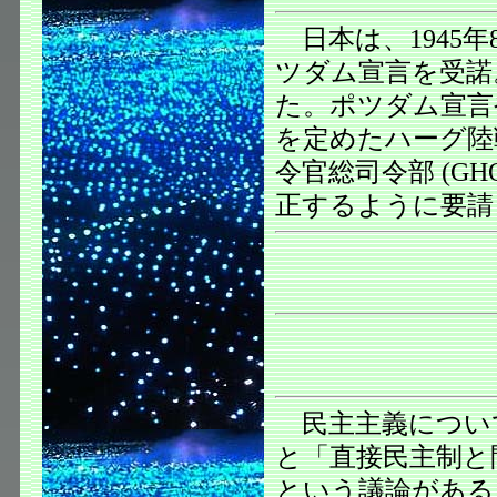
日本は、1945年
ツダム宣言を受諾
た。ポツダム宣言
を定めたハーグ陸
令官総司令部 (G
正するように要請
民主主義につい
と「直接民主制と
という議論がある