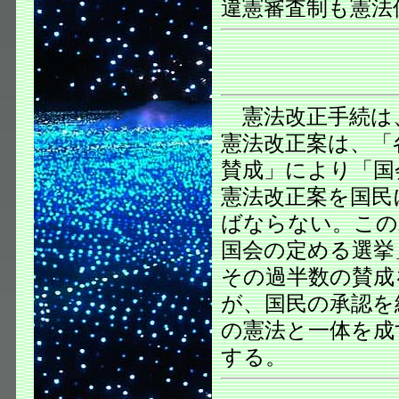
違憲審査制も憲法
憲法改正手続は、
憲法改正案は、「
賛成」により「国
憲法改正案を国民
ばならない。この
国会の定める選挙
その過半数の賛成
が、国民の承認を
の憲法と一体を成
する。