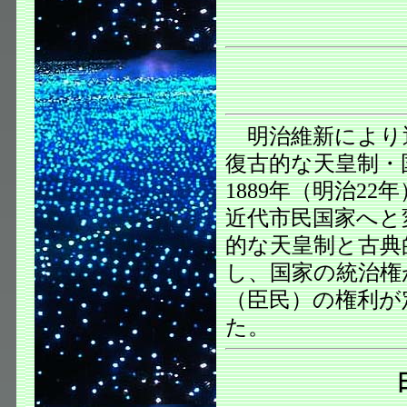
明治維新により
復古的な天皇制・
1889年（明治2
近代市民国家へと
的な天皇制と古典
し、国家の統治権
（臣民）の権利が
た。