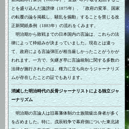
とを盛り込んだ讒謗律（1875年）、「政府の変革、国家
の転覆の論を掲載し、騒乱を煽動」することを禁じる改
正新聞紙条例（1883年）の流れをくみます。
明治期から敗戦までの日本国内の言論は、これらの法
律によって枠組みが決まっていました。現在とは違っ
て、政府による言論弾圧が相当厳しかったことがうかが
われます。一方で、矢継ぎ早に言論統制に関する多数の
法律が施行されたのは、権力に立ち向かうジャーナリズ
ムが存在したことの証でもあります。
消滅した明治時代の反骨ジャーナリストによる独立ジャ
ーナリズム
明治期の言論人は旧幕藩体制の士族階級出身者が多く
を占めました。特に、戊辰戦争で幕府側についた東北諸