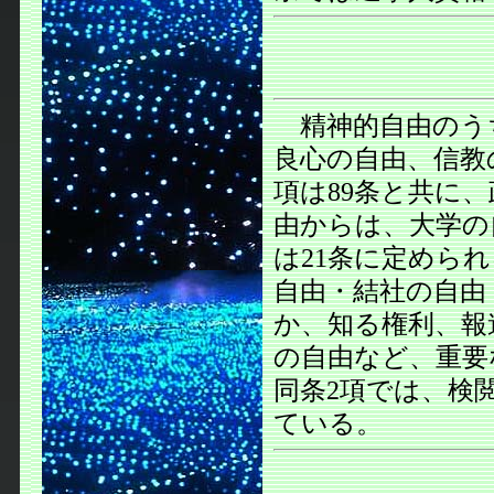
精神的自由のう
良心の自由、信教
項は89条と共に
由からは、大学の
は21条に定めら
自由・結社の自由
か、知る権利、報
の自由など、重要
同条2項では、検
ている。