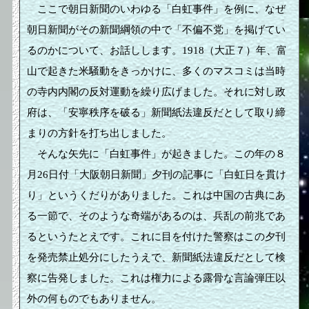
ここで朝日新聞のいわゆる「白虹事件」を例に、なぜ
朝日新聞がその新聞綱領の中で「不偏不党」を掲げてい
るのかについて、お話しします。1918（大正７）年、富
山で起きた米騒動をきっかけに、多くのマスコミは当時
の寺内内閣の反対運動を繰り広げました。それに対し政
府は、「安寧秩序を破る」新聞紙法違反だとして取り締
まりの方針を打ち出しました。
そんな矢先に「白虹事件」が起きました。この年の８
月26日付「大阪朝日新聞」夕刊の記事に「白虹日を貫け
り」というくだりがありました。これは中国の古典にあ
る一節で、そのような奇端があるのは、兵乱の前兆であ
るというたとえです。これに目を付けた警察はこの夕刊
を発売禁止処分にしたうえで、新聞紙法違反だとして検
察に告発しました。これは権力による露骨な言論弾圧以
外の何ものでもありません。