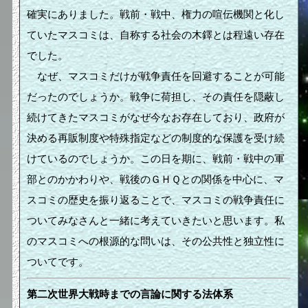
確実にありました。戦前・戦中、権力の喧伝機関と化し
ていたマスコミは、自称する社会の木鐸とは程遠い存在
でした。
なぜ、マスコミだけが戦争責任を回避することが可能
だったのでしょうか。戦争に荷担し、その責任を隠蔽し
続けてきたマスコミがなぜ今なお存在しており、政府が
決める再販制度や特殊指定などの制度的な保護を受け続
けているのでしょうか。この日を期に、戦前・戦中の軍
部とのかかわりや、戦後のＧＨＱとの関係を中心に、マ
スコミの歴史を振り返ることで、マスコミの戦争責任に
ついてみなさんと一緒に考えていきたいと思います。私
のマスコミへの根源的な問いは、その公共性と独立性に
ついてです。
第二次世界大戦時までの言論に関する法体系