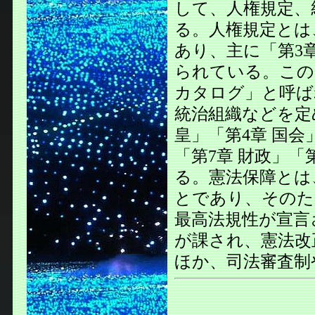
して、人権規定、
る。人権規定とは
あり、主に「第3
られている。この
カタログ」と呼ば
統治組織などを定
皇」「第4章 国会
「第7章 財政」「
る。憲法保障とは
とであり、そのた
最高法規性が宣言
が課され、憲法改
ほか、司法審査制