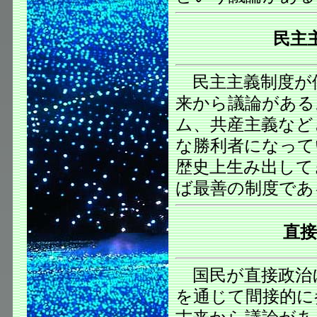
民主
民主主義制度が
来から議論がある
ム、共産主義など
な勝利者になって
歴史上生み出して
ば最善の制度であ
直
国民が直接政治
を通じて間接的に