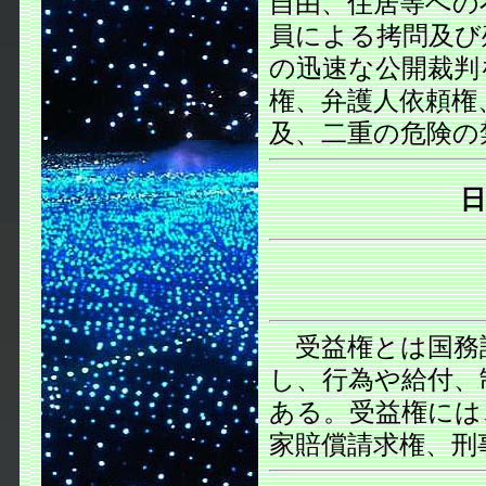
自由、住居等への
員による拷問及び
の迅速な公開裁判
権、弁護人依頼権
及、二重の危険の
受益権とは国務
し、行為や給付、
ある。受益権には
家賠償請求権、刑