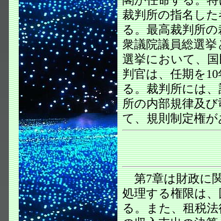
裁判所の指名した
る。最高裁判所の
衆議院議員総選挙
選挙において、国
判官は、任期を1
る。裁判所には、
所の内部規律及び
て、規則制定権が
第7章は財政に関
処理する権限は、
る。また、租税法