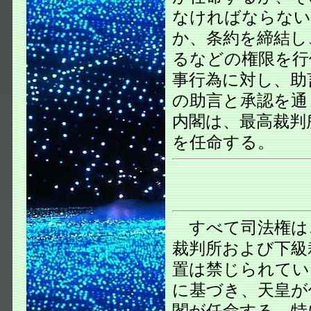
なければならない
か、条約を締結し
るなどの権限を行
事行為に対し、助
の助言と承認を通
内閣は、最高裁判
を任命する。
すべて司法権は
裁判所および下級
置は禁じられてい
に基づき、天皇が
閣が任命する。特