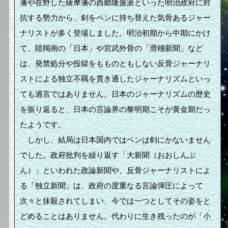
藩や在野した薩摩藩の西郷隆盛派といった明治政府に対
抗する勢力から、剣をペンに持ち替えた気骨あるジャー
ナリストが多く登場しました。明治初期から中期にかけ
て、陸羯南の「日本」や宮武外骨の「滑稽新聞」など
は、発禁処分や投獄をもものともしない反骨ジャーナリ
ストによる独立不羈を貫き通したジャーナリズムといっ
ても過言ではありません。日本のジャーナリズムの歴史
を振り返ると、日本の言論界の黎明期こそが黄金期だっ
たようです。
しかし、結局は日本国内ではペンは剣にかないません
でした。政府批判を繰り返す「大新聞（おおしんぶ
ん）」といわれた政論新聞や、反骨ジャーナリストによ
る「独立新聞」は、政府の度重なる言論弾圧によって
次々と抹殺されてしまい、今では一つとしてその姿をと
どめることはありません。代わりに生き残ったのが「小