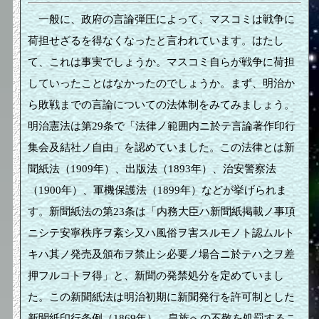
一般に、政府の言論弾圧によって、マスコミは戦争に
荷担せざるを得なくなったと言われています。はたし
て、これは事実でしょうか。マスコミ自らが戦争に荷担
していったことはなかったのでしょうか。まず、明治か
ら敗戦までの言論についての法体制をみてみましょう。
明治憲法は第29条で「法律ノ範囲内ニ於テ言論著作印行
集会及結社ノ自由」を認めていました。この法律とは新
聞紙法（1909年）、出版法（1893年）、治安警察法
（1900年）、軍機保護法（1899年）などが挙げられま
す。新聞紙法の第23条は「内務大臣ハ新聞紙掲載ノ事項
ニシテ安寧秩序ヲ紊シ又ハ風俗ヲ害スルモノト認ムルト
キハ其ノ発売及頒布ヲ禁止シ必要ノ場合ニ於テハ之ヲ差
押フルコトヲ得」と、新聞の発禁処分を定めていまし
た。この新聞紙法は明治初期に新聞発行を許可制とした
新聞紙印行条例（1869年）、皇族への不敬を処罰するこ