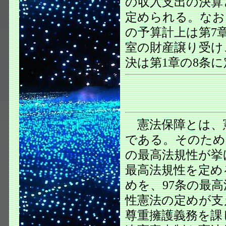
の収入支出の決算
定められる。なお
の予算計上は第7
室の財産譲り受け
決は第1章の8条
憲法保障とは、
である。そのため
の最高法規性が挙
最高法規性を定め
めを、97条の最
性憲法の定めが支
尊重擁護義務を課