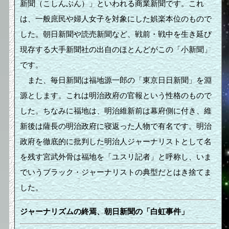
新聞（こしんぶん）」といわれる商業新聞です。これ
は、一般庶民や婦人女子を対象にした娯楽本位のもので
した。朝日新聞や読売新聞など、戦前・戦中を生き延び
現存する大手新聞社の出自のほとんどがこの「小新聞」
です。
また、毎日新聞は福地源一郎の「東京日日新聞」を淵
源とします。これは明治政府の官報という性格のもので
した。ちなみに福地は、明治維新前は幕府側に付き、維
新後は薩長の明治政府に寝返った人物で有名です。明治
政府を徹底的に批判した明治人ジャーナリストとして名
を残す宮武外骨は福地を「ユスリ記者」と呼称し、いま
でいうブラック・ジャーナリストの典型だとはき捨てま
した。
ジャーナリズムの終焉、朝日新聞の「白虹事件」