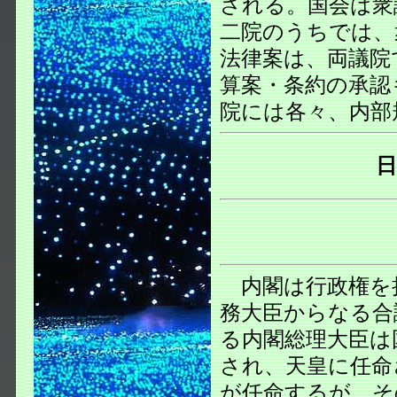
される。国会は衆
二院のうちでは、
法律案は、両議院
算案・条約の承認
院には各々、内部
内閣は行政権を
務大臣からなる合
る内閣総理大臣は
され、天皇に任命
が任命するが、そ