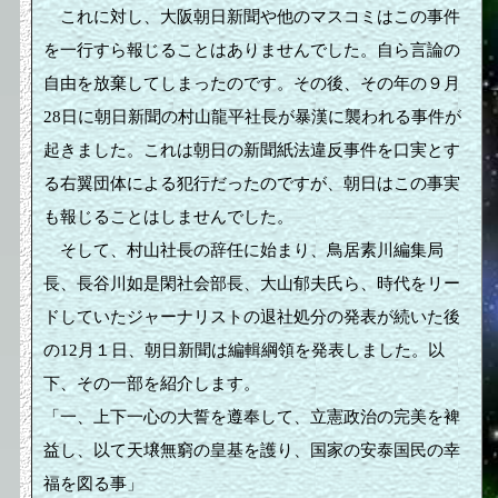
これに対し、大阪朝日新聞や他のマスコミはこの事件
を一行すら報じることはありませんでした。自ら言論の
自由を放棄してしまったのです。その後、その年の９月
28日に朝日新聞の村山龍平社長が暴漢に襲われる事件が
起きました。これは朝日の新聞紙法違反事件を口実とす
る右翼団体による犯行だったのですが、朝日はこの事実
も報じることはしませんでした。
そして、村山社長の辞任に始まり、鳥居素川編集局
長、長谷川如是閑社会部長、大山郁夫氏ら、時代をリー
ドしていたジャーナリストの退社処分の発表が続いた後
の12月１日、朝日新聞は編輯綱領を発表しました。以
下、その一部を紹介します。
「一、上下一心の大誓を遵奉して、立憲政治の完美を裨
益し、以て天壌無窮の皇基を護り、国家の安泰国民の幸
福を図る事」