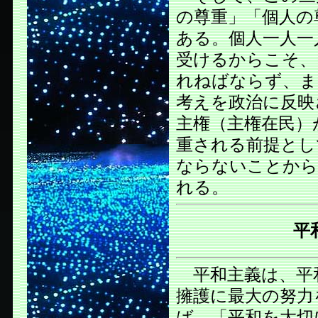
の尊重」「個人の
ある。個人一人一
受けるからこそ、
れねばならず、ま
考えを政治に反映
主権（主権在民）
重される前提とし
ならないことから
れる。
平
平和主義は、平
擁護に最大の努力
ば、「平和を大切