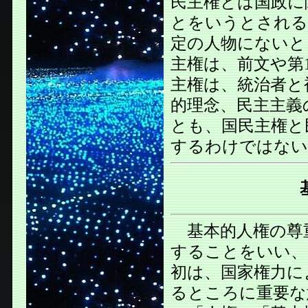
民主権とは国政に
とをいうとされる
定の人物にないと
主権は、前文や第
主権は、統治者と
的理念、民主主義
とも、国民主権と
するわけではない
基本的人権の尊
することをいい、
初は、国家権力に
るところに重要な