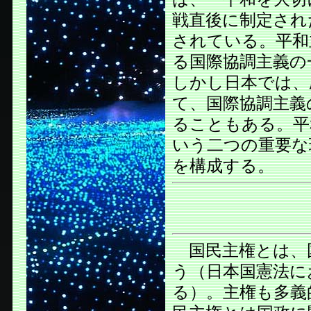
戦直後に制定され
されている。平和
る国際協調主義の
しかし日本では、
て、国際協調主義
ることもある。平
いう二つの重要な
を構成する。
国民主権とは、
う（日本国憲法に
る）。主権も多義