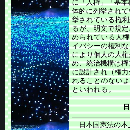
に「人権」「基本
体的に列挙されて
挙されている権利
るが、明文で規定
められている人権
イバシーの権利な
により個人の人権
め、統治機構は権
に設計され（権力
れることのないよ
といわれる。
日本国憲法の本文