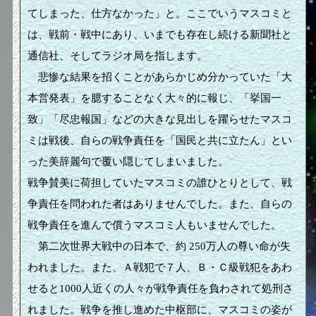
てしまった、仕方なかった」と。ここでいうマスコミと
は、戦前・戦中にあり、いまでも存在し続ける新聞社と
通信社、そしてラジオ局を指します。
悲惨な結果を招くことがあらかじめ分かっていた「大
本営発表」を臆することなく大々的に報じ、「挙国一
致」「尽忠報国」などの大きな見出しを躍らせたマスコ
ミは戦後、自らの戦争責任を「国民と共に立たん」とい
った美辞麗句で覆い隠してしまいました。
戦争賛美に荷担していたマスコミの誰ひとりとして、戦
争責任を問われた者はありませんでした。また、自らの
戦争責任を進んで償うマスコミ人もいませんでした。
第二次世界大戦中の日本で、約 250万人の尊い命が失
われました。また、Ａ戦犯で７人、Ｂ・Ｃ級戦犯をあわ
せると1000人近くの人々が戦争責任を負わされて処刑さ
れました。戦争を推し進めた中枢部に、マスコミの姿が