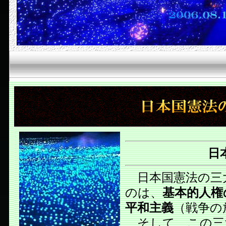
日
日本国憲法の三
のは、
基本的人権
平和主義
（戦争の
そして、この三