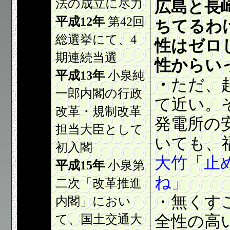
法の成立に尽力
広島と長
平成12年
第42回
ちてるわ
総選挙にて、4
性はゼロ
期連続当選
性からい
平成13年
小泉純
・
ただ、
一郎内閣の行政
て近い。
改革・規制改革
発電所の
担当大臣として
いても、
初入閣
大竹「止
平成15年
小泉第
ね」
二次「改革推進
・無くす
内閣」におい
て、国土交通大
全性の高