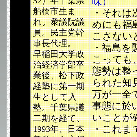
32）年千葉県
味）
船橋市生ま
・それは
れ。衆議院議
めにも福
員。民主党幹
こさない
事長代理。
・福島を
早稲田大学政
こっても
治経済学部卒
態勢は整
業後、松下政
られた知
経塾に第一期
万が一全
生として入
事態に於
塾。千葉県議
いことが
二期を経て、
・これま
1993年、日本