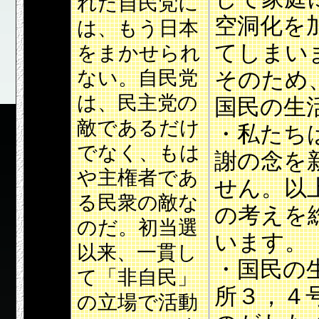
れた自民党に
空洞化を
は、もう日本
てしまい
をまかせられ
ない。自民党
そのため
は、民主党の
国民の生
敵であるだけ
・私たち
でなく、もは
謝の念を
や主権者であ
せん。以
る民衆の敵な
の考えを
のだ。初当選
います。
以来、一貫し
・国民の
て「非自民」
所３，４
の立場で活動