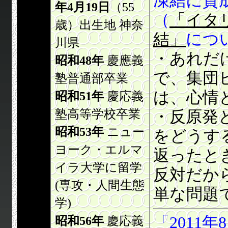
凍結に賛
年4月19日
（55
（
「イタ
歳）出生地 神奈
結」
につ
川県
・あれだ
昭和48年
慶應義
で、集団
塾普通部卒業
は、心情
昭和51年
慶応義
塾高等学校卒業
・反原発
昭和53年
ニュー
をどうす
ヨーク・エルマ
返ったと
イラ大学に留学
反対だか
(専攻・人間生態
単な問題
学)
「2011
昭和56年
慶応義