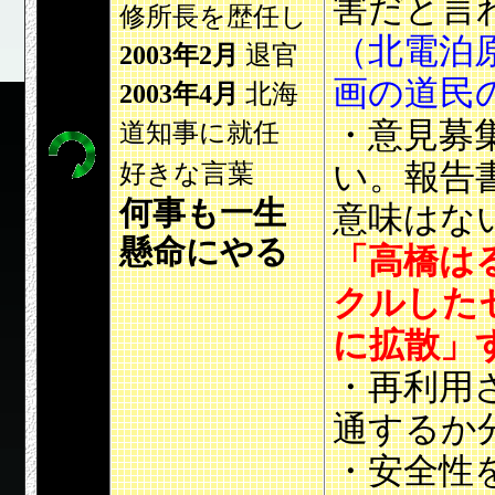
害だと言
修所長を歴任し
（北電泊
2003年2月
退官
画の道民
2003年4月
北海
・意見募
道知事に就任
い。報告
好きな言葉
何事も一生
意味はな
懸命にやる
「高橋は
クルした
に拡散」
・再利用
通するか
・安全性