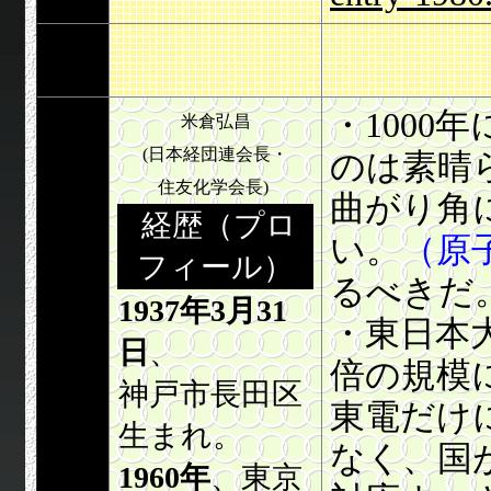
・1000
米倉弘昌
(日本経団連会長・
のは素晴
住友化学会長)
曲がり角
経歴（プロ
い。
（原
フィール）
るべきだ
1937年3月31
・東日本
日
、
倍の規模
神戸市長田区
東電だけ
生まれ。
なく、国
1960年
、東京