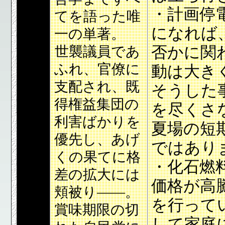
・計画停
てを語った唯
になれば
一の単著。
世襲議員であ
否かに関
ふれ、官僚に
動は大き
支配され、既
そうした
得権益集団の
を尽くさ
利害ばかりを
夏場の短
優先し、あげ
ではあり
くの果てに格
・化石燃
差の拡大には
価格が高
頬被り――。
を行って
賞味期限の切
して家庭