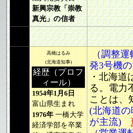
新興宗教「崇教
真光」の信者
（調整運
高橋はるみ
(北海道知事)
発3号機
経歴（プロフ
・北海道
ィール）
る。電力
1954年1月6日
ことは、
富山県生まれ
(北海道
1976年
一橋大学
が主流)
経済学部を卒業