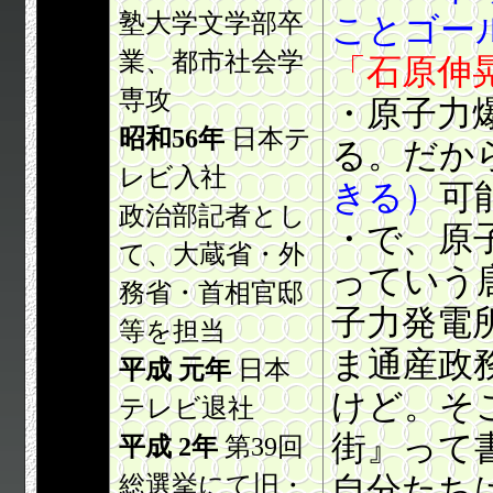
塾大学文学部卒
ことゴー
業、都市社会学
「石原伸
専攻
・原子力
昭和56年
日本テ
る。だか
レビ入社
きる）
可
政治部記者とし
・で、原
て、大蔵省・外
っていう
務省・首相官邸
子力発電
等を担当
ま通産政
平成 元年
日本
けど。そ
テレビ退社
街』って
平成 2年
第39回
総選挙にて旧・
自分たち