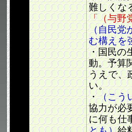
難しくな
「（与野
（自民党
む構えを
・国民の
動。予算
うえで、
い。
・
（こう
協力が必
に何も仕
とも）
給