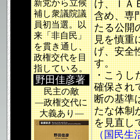
新党から立候
け、ＩＡ
補し衆議院議
含め、専
員初当選。以
たる公開
来「非自民」
見を慎重
を貫き通し、
げ、安全
政権交代を目
す。
指している。
・こうし
野田佳彦著
確保され
民主の敵
断の基準
―政権交代に
たな体制
大義あり―
を見直し
（国民生