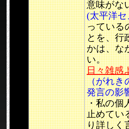
意味がな
(太平洋セ
っている
とを、行
かは、な
い。
日々雑感
（がれき
発言の影
・私の個
止めてい
り詳しく