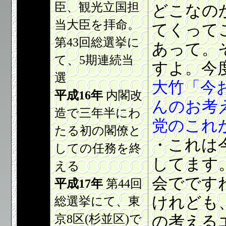
臣、観光立国担
どこなの
当大臣を拝命。
てくって
第43回総選挙に
あって。
て、5期連続当
すよ。今
選
大竹「今
平成16年
内閣改
んのお考
造で三年半にわ
党のこれ
たる初の閣僚と
・これは
しての任務を終
してます
える
会でです
平成17年
第44回
けれども
総選挙にて、東
京8区(杉並区)で
の考える