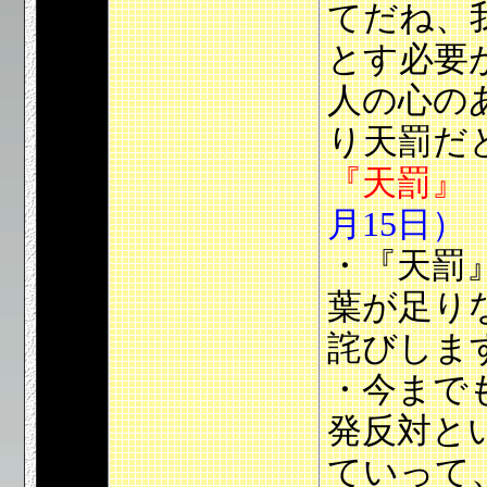
てだね、
とす必要
人の心の
り天罰だ
『天罰』
月15日）
・『天罰
葉が足り
詫びしま
・
今まで
発反対と
ていって