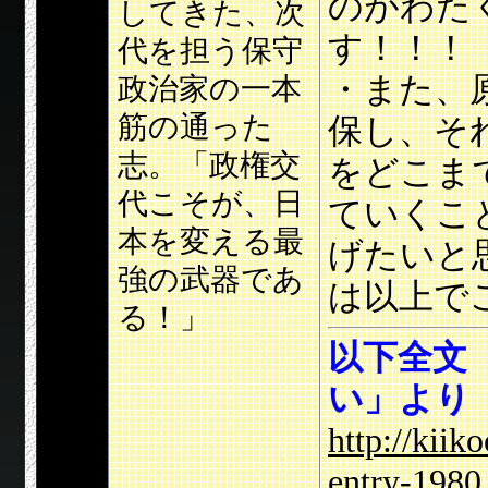
のがわた
してきた、次
す！！！
代を担う保守
・また、
政治家の一本
筋の通った
保し、そ
志。「政権交
をどこま
代こそが、日
ていくこ
本を変える最
げたいと
強の武器であ
は以上で
る！」
以下全文「
い」より
http://kiik
entry-1980