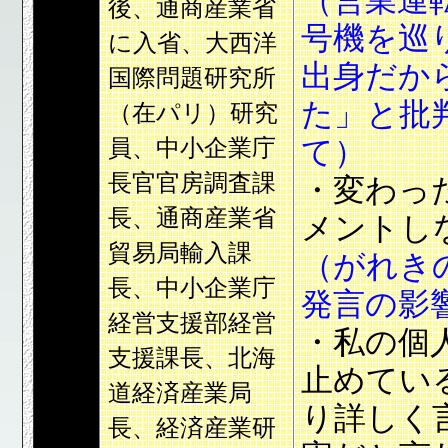
（営業運
後、通商産業省
号機を巡
に入省、大西洋
出身だか
国際問題研究所
た」と批
（在パリ）研究
員、中小企業庁
て）
長官官房調査課
・変わっ
長、通商産業省
メントし
貿易局輸入課
（がれき
長、中小企業庁
発言の影
経営支援部経営
・私の個
支援課長、北海
止めてい
道経済産業局
り詳しく
長、経済産業研