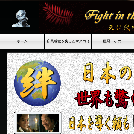
」
ホーム
庶民感覚を失したマスコミ
巨悪 その一