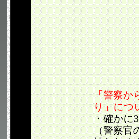
「警察か
り」につ
・確かに
（警察官