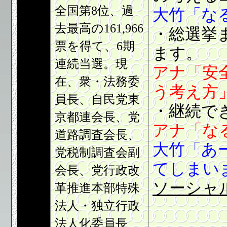
全国第8位、過
大竹「な
去最高の161,966
・総選挙
票を得て、6期
ます。
連続当選。現
アナ「安
在、衆・法務委
う考え方
員長、自民党東
・継続で
京都連会長、党
アナ「な
道路調査会長、
大竹「あ
党税制調査会副
てしまい
会長、党行政改
ソーシャルニ
革推進本部特殊
法人・独立行政
法人化委員長