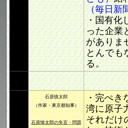
（毎日新聞2
・国有化
った企業
がありま
とんでも
る。
・
完ぺき
石原慎太郎
（作家・東京都知事）
湾に原子
それだけ
石原慎太郎の失言・問題