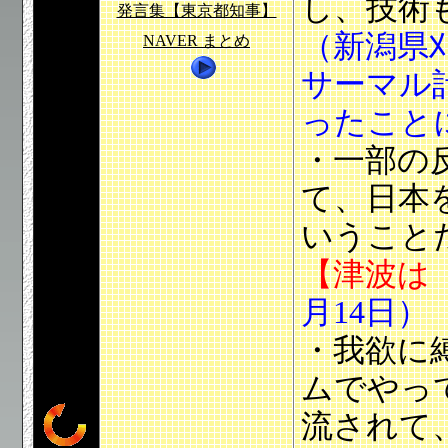
し、技術
発言集【東京都知事】
（新潟県
NAVER まとめ
サーマル
ったこと
・一部の
て、日本
いうこと
【津波は
月14日）
・我欲に
ムでやっ
流されて