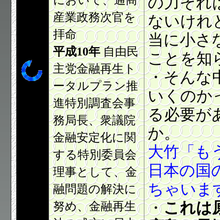
において、通商
の力それ
産業政務次官を
ないけれ
拝命
当に小さ
平成10年
自由民
ことを知
主党金融再生ト
・そんな
ータルプラン推
いくのか
進特別調査会事
る必要が
務局長、衆議院
か。
金融安定化に関
大竹「も
する特別委員会
日本の国
理事として、金
ちゃいま
融問題の解決に
・
これは
努め、金融再生