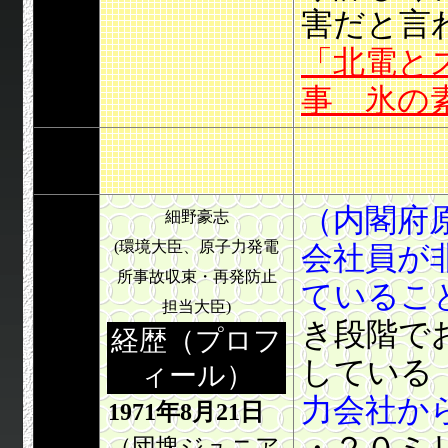
害だと言
「北電と
事 氷の
（内閣府
細野豪志
(環境大臣、原子力発電
会社員が
所事故収束・再発防止
ているこ
担当大臣)
き段階で
経歴（プロフ
している
ィール）
力会社か
1971年8月21日
（団塊ジュニア