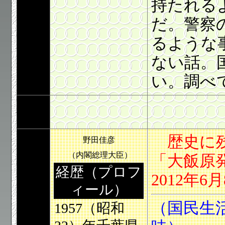
持たれる
だ。警察
るような
ない話。
い。調べ
歴史に残
野田佳彦
（内閣総理大臣）
「大飯原
経歴（プロフ
2012年
ィール）
（国民生
1957（昭和