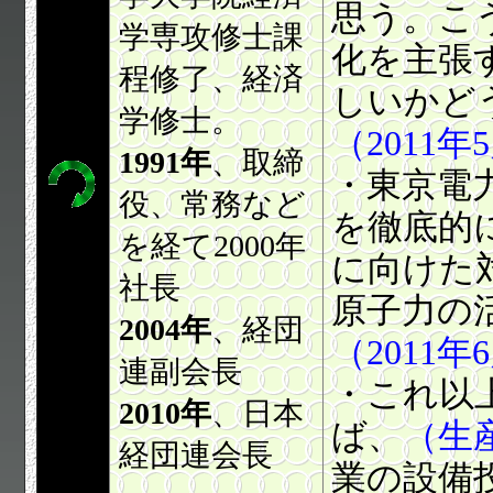
思う。こ
学専攻修士課
化を主張
程修了、経済
しいかど
学修士。
（2011年
1991年
、取締
・東京電
役、常務など
を徹底的
を経て2000年
に向けた
社長
原子力の
2004年
、経団
（2011年
連副会長
・これ以
2010年
、日本
ば、
（生
経団連会長
業の設備