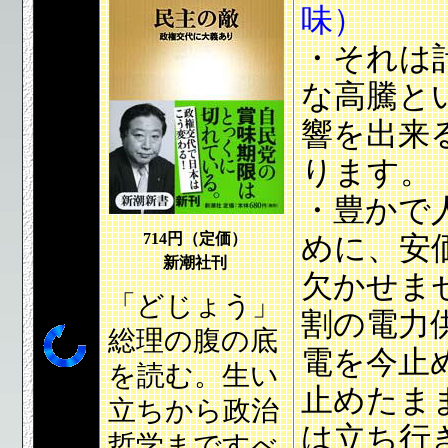
味）
・それは
な高騰と
響を出来
ります。
・豊かで
714
円（定価）
めに、安
新潮社刊
欠かせま
「どじょう」
割の電力
総理の腹の底
電を今止
を読む。生い
止めたま
立ちから政治
は立ち行
哲学まですべ