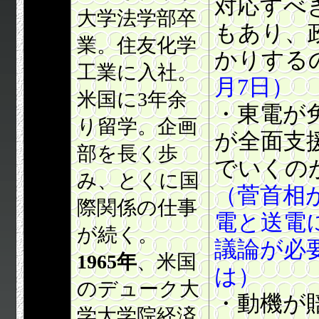
対応すべ
大学法学部卒
もあり、
業。住友化学
かりする
工業に入社。
月7日）
米国に3年余
・東電が
り留学。企画
が全面支
部を長く歩
でいくの
み、とくに国
（菅首相
際関係の仕事
電と送電
が続く。
議論が必
1965年
、米国
は）
のデューク大
・動機が
学大学院経済