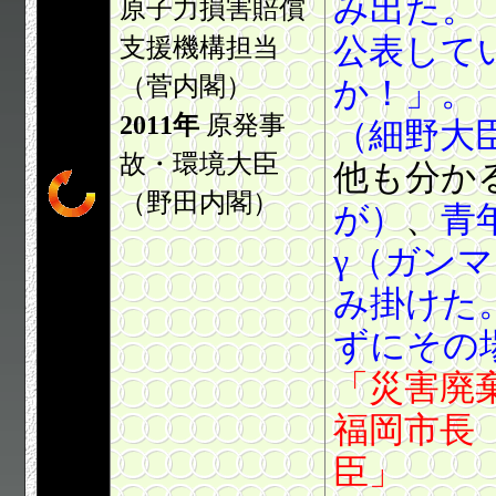
み出た。
原子力損害賠償
公表して
支援機構担当
（菅内閣）
か！」。
2011年
原発事
（細野大
故・環境大臣
他も分か
（野田内閣）
が）
、
青
γ（ガン
み掛けた
ずにその
「災害廃
福岡市長
臣」