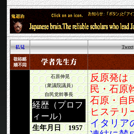
Tweet
反原発は
石原伸晃
（衆議院議員）
民・石原幹事
自民党幹事長
石原・自
経歴（プロフ
ヒステリ
ィール）
イタリア
生年月日 1957