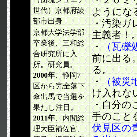
・２０ミ
世代）京都府綾
ようにな
部市出身
・汚染ガ
京都大学法学部
主義者！
卒業後、三和総
・
（瓦礫
合研究所に入
前に出る
所。研究員。
る。
2000年
、静岡7
・
（被災
区から完全落下
け入れな
傘出馬で当選を
・自分の
果たし注目。
手のこと
2011年
、内閣総
伏見区の
理大臣補佐官、