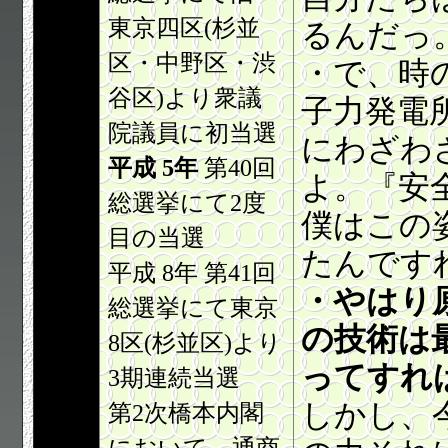
東京四区(杉並
るんだっ
区・中野区・渋
・で、時
谷区)より衆議
子力発電
院議員に初当選
にわざわ
平成 5年
第40回
よ。『安
総選挙にて2度
僕はこの
目の当選
たんです
平成 8年 第41回
・やはり
総選挙にて東京
の技術は
8区(杉並区)より
ってすれ
3期連続当選
しかし、
第2次橋本内閣