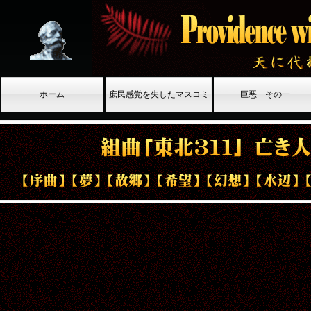
ホーム
庶民感覚を失したマスコミ
巨悪 その一