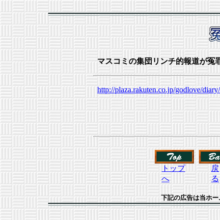
マスコミの集団リンチ的報道が冤罪を
http://plaza.rakuten.co.jp/godlove/dia
トップ
戻
へ
る
下記の広告は当ホー