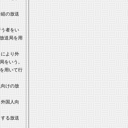
番組の放送
行う者をい
放送局を用
）により外
局をいう。
を用いて行
人向けの放
、外国人向
とする放送