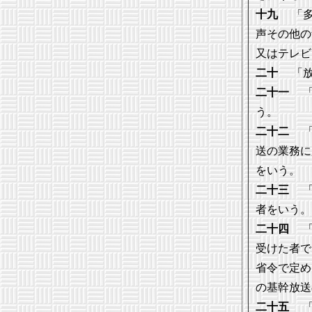
十九
「多
声その他の
又はテレビ
二十
「放
二十一
「
う。
二十二
「
送の業務に
をいう。
二十三
「
者をいう。
二十四
「
受けた者で
省令で定め
の基幹放送
二十五
「