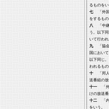
るものをい
七
「外国
をするもの
八
「中継
う。以下同
いて行われ
九
「協会
国において
以下同じ。
われるもの
十
「邦人
送番組の放
十一
「外
けの放送番
十二
「内
をいう。