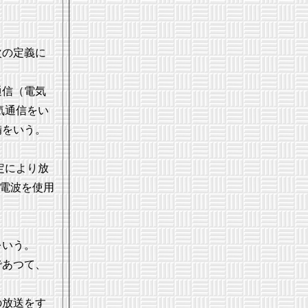
次の定義に
通信（電気
気通信をい
備をいう。
定により放
電波を使用
をいう。
であつて、
の放送をす