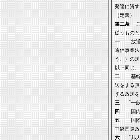
発達に資す
（定義）
第二条
こ
従うものと
一
「放送
通信事業法
う。）の送
以下同じ。
二
「基幹
送をする無
する放送を
三
「一般
四
「国内
五
「国際
中継国際放
六
「邦人