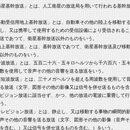
星基幹放送」とは、人工衛星の放送局を用いて行われる基幹
動受信用地上基幹放送」とは、自動車その他の陸上を移動す
し、又は携帯して使用するための受信設備により受信されるこ
送であつて、衛星基幹放送以外のものをいう。
上基幹放送」とは、基幹放送であつて、衛星基幹放送及び移
以外のものをいう。
波放送」とは、五百二十六・五キロヘルツから千六百六・五
数を使用して音声その他の音響を送る放送をいう。
短波放送」とは、三十メガヘルツを超える周波数を使用して
る放送（文字、図形その他の影像又は信号を併せ送るものを含
ビジョン放送に該当せず、かつ、他の放送の電波に重畳して行
う。
レビジョン放送」とは、静止し、又は移動する事物の瞬間的
声その他の音響を送る放送（文字、図形その他の影像（音声そ
を含む。）又は信号を併せ送るものを含む。）をいう。