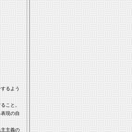
合するよう
すること。
る表現の自
民主主義の