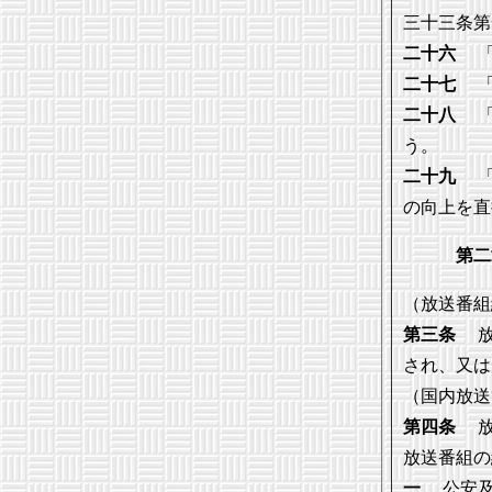
三十三条第
二十六
「
二十七
「
二十八
「
う。
二十九
「
の向上を直
第二
（放送番組
第三条
放
され、又は
（国内放送
第四条
放
放送番組の
一
公安及