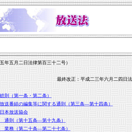
五年五月二日法律第百三十二号）
最終改正：平成二三年六月二四日
総則（第一条・第二条）
放送番組の編集等に関する通則（第三条―第十四条）
日本放送協会
 通則（第十五条―第十九条）
 業務（第二十条―第二十七条）