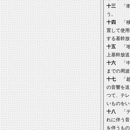
十三
「衛
う。
十四
「移
置して使用
する基幹放
十五
「地
上基幹放送
十六
「中
までの周波
十七
「超
の音響を送
つて、テレ
いものをい
十八
「テ
れに伴う音
を伴うもの