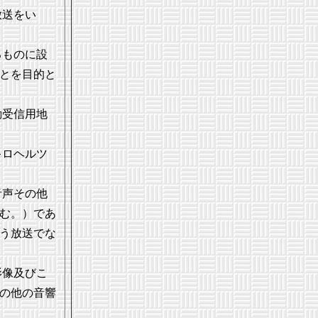
放送をい
るものに設
とを目的と
動受信用地
キロヘルツ
音声その他
む。）であ
う放送でな
影像及びこ
の他の音響