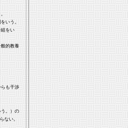
う。
列をいう。
番組をい
一般的教養
からも干渉
いう。）の
らない。