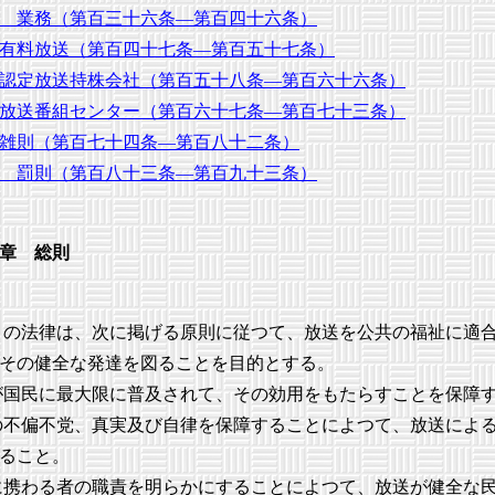
 業務（第百三十六条―第百四十六条）
有料放送（第百四十七条―第百五十七条）
認定放送持株会社（第百五十八条―第百六十六条）
放送番組センター（第百六十七条―第百七十三条）
雑則（第百七十四条―第百八十二条）
 罰則（第百八十三条―第百九十三条）
章 総則
の法律は、次に掲げる原則に従つて、放送を公共の福祉に適
その健全な発達を図ることを目的とする。
国民に最大限に普及されて、その効用をもたらすことを保障
不偏不党、真実及び自律を保障することによつて、放送によ
ること。
携わる者の職責を明らかにすることによつて、放送が健全な