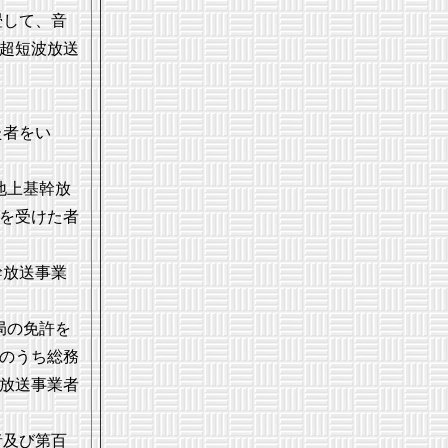
畳して、音
超短波放送
た者をい
地上基幹放
を受けた者
幹放送事業
局の免許を
のうち総務
放送事業者
者及び第百