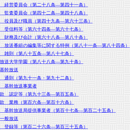
 経営委員会（第二十八条―第四十一条）
 監査委員会（第四十二条―第四十八条）
 役員及び職員（第四十九条―第六十三条）
 受信料等（第六十四条―第六十七条）
 財務及び会計（第六十八条―第八十条）
 放送番組の編集等に関する特例（第八十一条―第八十四条）
 雑則（第八十五条―第八十七条）
放送大学学園（第八十八条―第九十条）
基幹放送
 通則（第九十一条・第九十二条）
 基幹放送事業者
款 認定等（第九十三条―第百五条）
款 業務（第百六条―第百十六条）
 基幹放送局提供事業者（第百十七条―第百二十五条）
一般放送
 登録等（第百二十六条―第百三十五条）