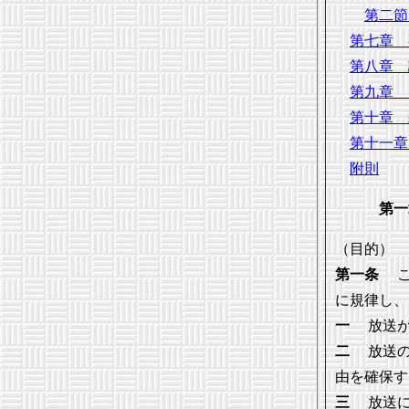
第二節
第七章 
第八章 
第九章 
第十章 
第十一章
附則
第一
（目的）
第一条
こ
に規律し、
一
放送が
二
放送の
由を確保す
三
放送に