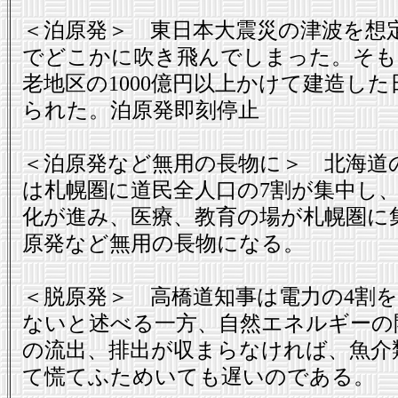
＜泊原発＞ 東日本大震災の津波を想
でどこかに吹き飛んでしまった。そも
老地区の1000億円以上かけて建造し
られた。泊原発即刻停止
＜泊原発など無用の長物に＞ 北海道の
は札幌圏に道民全人口の7割が集中し
化が進み、医療、教育の場が札幌圏に
原発など無用の長物になる。
＜脱原発＞ 高橋道知事は電力の4割
ないと述べる一方、自然エネルギーの
の流出、排出が収まらなければ、魚介
て慌てふためいても遅いのである。