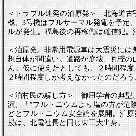
＜トラブル連発の泊原発＞ 北海道古
機。3号機はプルサーマル発電を予定
ルが発生。福島後の再稼働は確信犯。
＜泊原発。非常用電源車は大震災には
想自体が間違い。道路が崩壊、瓦礫の
ん。仮に使えたとしても、２時間程度
２時間程度しか考えなかったのだろう
＜泊村民の騙し方＞ 御用学者の典型
演。「”プルトニウムより塩の方が危険
どとプルトニウム安全論を展開。泊原
授は、北電社長と同じ東工大出身。