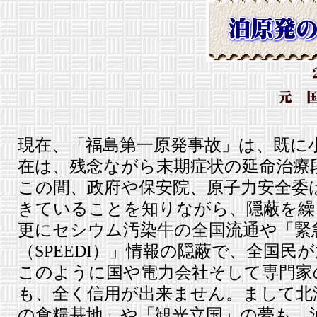
現在、「福島第一原発事故」は、既に
在は、残念ながら末期症状の延命治療
この間、政府や保安院、原子力安全委
きていることを知りながら、隠蔽を繰
更にセシウム汚染牛の全国流通や「緊
（SPEEDI）」情報の隠蔽で、全国
このように国や電力会社そして専門家
も、全く信用が出来ません。まして北
の食糧基地」や「観光立国」の夢も、