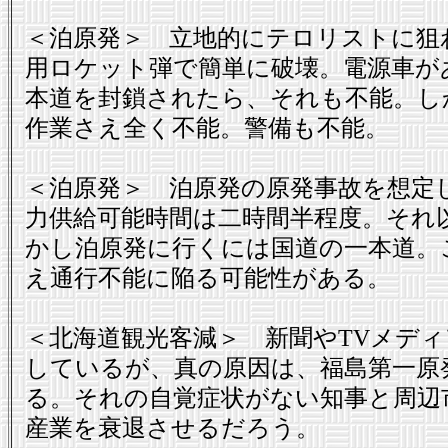
＜泊原発＞ 立地的にテロリストに狙
用ロケット弾で簡単に破壊。電源車があ
本道を封鎖されたら、それも不能。し
作業さえ全く不能。警備も不能。
＜泊原発＞ 泊原発の原発事故を想定
力供給可能時間は二時間半程度。それ
かし泊原発に行くには国道の一本道。
え通行不能に陥る可能性がある。
＜北海道観光客減＞ 新聞やTVメデ
しているが、真の原因は、福島第一原
る。それの自覚症状がない知事と周辺
産業を衰退させるだろう。