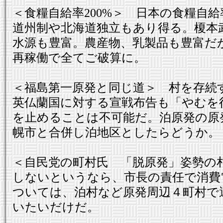
＜食糧自給率200%＞ 日本の食糧自給
道州制や北海道独立もあり得る。榎本
水源も豊富。農産物、乳製品も豊富だ
再稼働で全てご破算に。
＜福島第一原発と同じ道＞ 村を存続
英仏蘭国に対する宣戦布告も「やむを
を止めることは不可能だ。泊原発の原
幌市と合併し泊地区としたらどうか。
＜自民党の町村氏 「脱原発」姿勢の
しないというなら、市長の責任で消費
ついては、泊村など原発周辺４町村で
いたいだけだ。