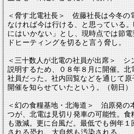
＜脅す北電社長＞ 佐藤社長は今冬の
なければ今は行ける、と思っている。
にはいかない」とし、現時点では節電
ドヒーティングを切ると言う脅し。
＜三十数人が北電の社員が出席＞ シ
説明するため、０８年８月に開催。北
社員だった。社内回覧などを通じて原
開催を知らせていたという。（朝日）
＜幻の食糧基地・北海道＞ 泊原発の
つが、北電は見切り発車の可能性。食
も激減。更に台風だ。最低でも例年１
される恐れ。大自然も汚染される。