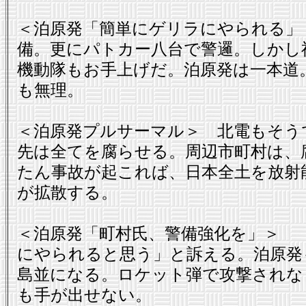
＜泊原発「簡単にゲリラにやられる」
備。更にパトカー八台で警邏。しかし
機動隊もお手上げだ。泊原発は一本道
も無理。
＜泊原発プルサーマル＞ 北電もそう
先は全てを腐らせる。周辺市町村は、
たん事故が起これば、日本全土を放射
が拡散する。
＜泊原発「町村氏、警備強化を」＞ 
にやられると思う」と訴える。泊原発
島並になる。ロケット弾で攻撃されな
も手が出せない。