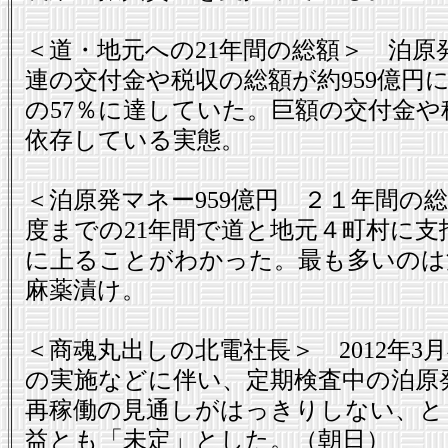
＜道・地元への21年間の総額＞ 泊原
連の交付金や税収の総額が約959億円
の57％に達していた。巨額の交付金
依存している実態。
＜泊原発マネー959億円 ２１年間の総
度までの21年間で道と地元４町村に支
に上ることがわかった。最も多いのは泊
麻薬漬け。
＜商魂丸出しの北電社長＞ 2012年
の実施などに伴い、定期検査中の泊原
再稼働の見通しがはっきりしない、と
益とも「未定」とした。（朝日）