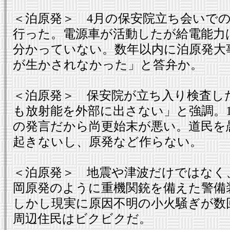
＜泊原発＞ 4月の保安院立ち会いで
行った。電源車が活動したが給電能力
分かっていない。数年以内に泊原発大
が生かされなかった」と答弁か。
＜泊原発＞ 保安院が立ち入り検査し
も放射能を外部に出さない」と強調。
の発言だから尚更始末が悪い。道民を
起きないし、原発など作らない。
＜泊原発＞ 地震や津波だけではなく
岡原発のように重機関銃を備えた警備
しかし現実に原因不明の小火騒ぎが数
周辺住民はビクビクだ。