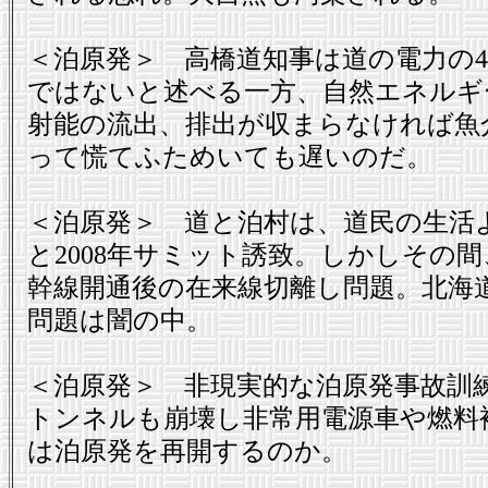
＜泊原発＞ 高橋道知事は道の電力の
ではないと述べる一方、自然エネルギ
射能の流出、排出が収まらなければ魚
って慌てふためいても遅いのだ。
＜泊原発＞ 道と泊村は、道民の生活
と2008年サミット誘致。しかしその
幹線開通後の在来線切離し問題。北海
問題は闇の中。
＜泊原発＞ 非現実的な泊原発事故訓
トンネルも崩壊し非常用電源車や燃料
は泊原発を再開するのか。