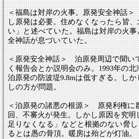
＜福島は対岸の火事。原発安全神話＞
し原発は必要。住めなくなったら皆、
い」と述べていた。福島は対岸の火事
全神話が息づいていた。
＜原発安全神話＞ 泊原発周辺で聞い
く報告会とか説明会のみ。1993年の北
泊原発の防波堤9.8mは低すぎる。し
しの方が問題。
＜泊原発の諸悪の根源＞ 原発利権に
回、不審火が発生。しかし原因を究明
足りなくなる」などと根拠のない脅し
るとは愚の骨頂。暖房は殆どが灯油。